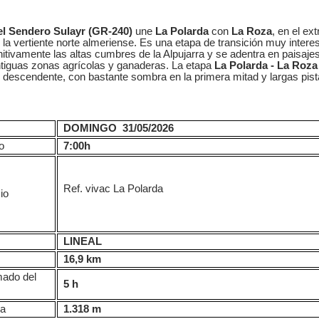
el Sendero Sulayr (GR-240)
une
La Polarda
con
La Roza
, en el ex
la vertiente norte almeriense. Es una etapa de transición muy intere
itivamente las altas cumbres de la Alpujarra y se adentra en paisajes
ntiguas zonas agrícolas y ganaderas.
La etapa
La Polarda - La Roza
 descendente, con bastante sombra en la primera mitad y largas pista
DOMINGO 31/05/2026
o
7:00h
Ref. vivac La Polarda
io
LINEAL
16,9 km
mado del
5 h
ma
1.318 m