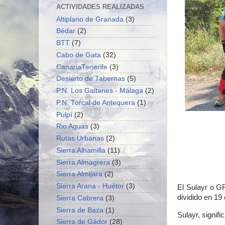
ACTIVIDADES REALIZADAS
Altiplano de Granada
(3)
Bédar
(2)
BTT
(7)
Cabo de Gata
(32)
CanariaTenerife
(3)
Desierto de Tabernas
(5)
P.N. Los Gaitanes - Málaga
(2)
P.N. Torcal de Antequera
(1)
Pulpí
(2)
Rio Aguas
(3)
Rutas Urbanas
(2)
Sierra Alhamilla
(11)
Sierra Almagrera
(3)
Sierra Almijara
(2)
Sierra Arana - Huétor
(3)
El Sulayr o G
dividido en 19
Sierra Cabrera
(3)
Sierra de Baza
(1)
Sulayr, signif
Sierra de Gádor
(28)