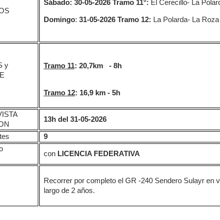
Sábado: 30
-05-2026 Tramo 11°:
El Cerecillo- La Polar
OS
Domingo
:
31-05-2026 Tramo
12:
La Polarda- La Roza
 y
Tramo 11
: 20,7km - 8h
E
:
Tramo 12
: 16,9 km - 5h
ISTA
13h del 31-05-2026
ION
tes
9
o
con
LICENCIA FEDERATIVA
Recorrer por completo el GR -240 Sendero Sulayr en va
largo de 2 años.