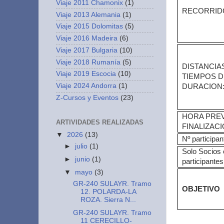
Viaje 2011 Chamonix
(1)
RECORRID
Viaje 2013 Alemania
(1)
Viaje 2015 Dolomitas
(5)
Viaje 2016 Madeira
(6)
Viaje 2017 Bulgaria
(10)
Viaje 2018 Rumanía
(5)
DISTANCIAS
Viaje 2019 Escocia
(10)
TIEMPOS D
Viaje 2024 Andorra
(1)
DURACION
Z-Cursos y Eventos
(23)
HORA PREV
ARTIVIDADES REALIZADAS
FINALIZAC
▼
2026
(13)
Nº participan
►
julio
(1)
Solo Socios 
►
junio
(1)
participantes
▼
mayo
(3)
GR-240 SULAYR. Tramo
OBJETIVO
12. POLARDA-LA
ROZA. Sierra N...
GR-240 SULAYR. Tramo
11 CERECILLO-