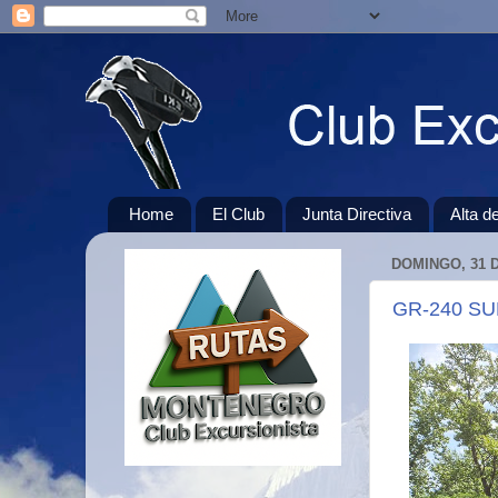
Home
El Club
Junta Directiva
Alta d
DOMINGO, 31 
GR-240 SUL