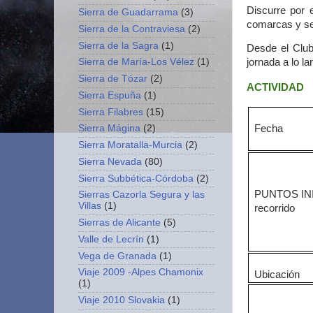
Discurre por 
Sierra de Guadarrama
(3)
comarcas y ses
Sierra de la Contraviesa
(2)
Sierra de la Sagra
(1)
Desde el Club
Sierra de María-Los Vélez
(1)
jornada a lo l
Sierra de Tózar
(2)
ACTIVIDAD
Sierra Espuña
(1)
Sierra Filabres
(15)
Sierra Mágina
(2)
Fecha
Sierra Moratalla-Murcia
(2)
Sierra Nevada
(80)
Sierra Subbética-Córdoba
(2)
PUNTOS INI
Sierras Cazorla Segura y las
Villas
(1)
recorrido
Sierras de Alicante
(5)
Valle de Lecrín
(1)
Vega de Granada
(1)
Viaje 2009 -Alpes Chamonix
Ubicación
(1)
Viaje 2010 Slovakia
(1)