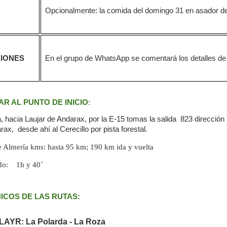
Opcionalmente: la comida del domingo 31 en asador d
IONES
En el grupo de WhatsApp se comentará los detalles de l
R AL PUNTO DE INICIO
:
 hacia Laujar de Andarax, por la E-15 tomas la salida 823 dirección 
ax, desde ahí al Cerecillo por pista forestal.
e Almería kms: hasta 95 km; 190 km ida y vuelta
do:
1h y 40´
ICOS DE LAS RUTAS:
LAYR: La Polarda - La Roza