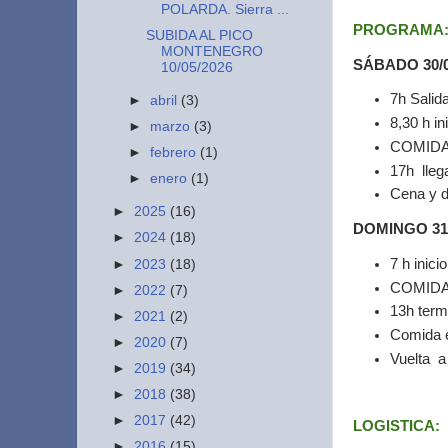
POLARDA. Sierra ...
PROGRAMA
SUBIDA AL PICO
MONTENEGRO
SÁBADO 30/0
10/05/2026
7h Salid
►
abril
(3)
8,30 h in
►
marzo
(3)
COMIDA e
►
febrero
(1)
17h lleg
►
enero
(1)
Cena y 
►
2025
(16)
DOMINGO 31/
►
2024
(18)
7 h inici
►
2023
(18)
COMIDA e
►
2022
(7)
13h term
►
2021
(2)
Comida e
►
2020
(7)
Vuelta a
►
2019
(34)
►
2018
(38)
►
2017
(42)
LOGISTICA:
►
2016
(15)