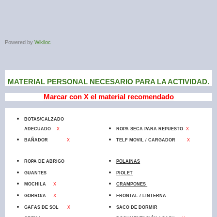
Powered by
Wikiloc
MATERIAL PERSONAL NECESARIO PARA LA ACTIVIDAD.
Marcar con X el material recomendado
BOTAS/CALZADO
ADECUADO
X
ROPA SECA PARA REPUESTO
X
BAÑADOR
X
TELF MOVIL / CARGADOR
X
ROPA DE ABRIGO
POLAINAS
GUANTES
PIOLET
MOCHILA
X
CRAMPONES
GORRO/A
X
FRONTAL / LINTERNA
GAFAS DE SOL
X
SACO DE DORMIR