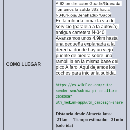
A-92 en direccion Guadix/Granada.
Tomamos la salida 382 hacia
N340/Rioja/Benahadux/Gador
En la rotonda tomar la via de
servicio (paralela a la autovía),
antigua carretera N-340.
Avanzamos unos 4,9km hasta
una pequeña explanada a la
derecha donde hay un viejo
puente de piedra sobre una
ramblilla en la misma base del
COMO LLEGAR
pico Alfaro. Aqui dejamos los
coches para iniciar la subida.
https://es.wikiloc.com/rutas-
senderismo/subida-pi-co-alfaro-
2658036?
utm_medium=app&utm_campaign=share
Distancia desde Almería kms
:
21km
Tiempo estimado: 21min
(solo ida)